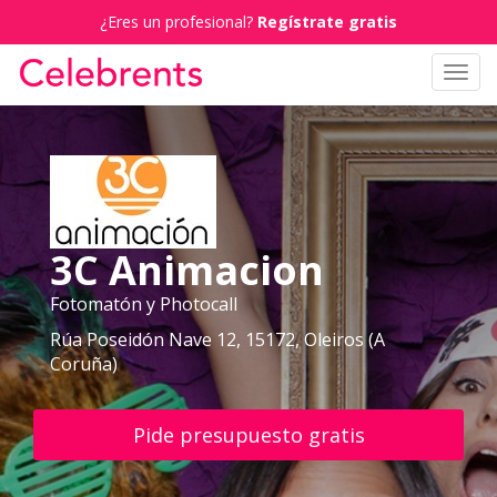
¿Eres un profesional?
Regístrate gratis
Toggl
navig
3C Animacion
Fotomatón y Photocall
Rúa Poseidón Nave 12, 15172, Oleiros (A
Coruña)
Pide presupuesto gratis