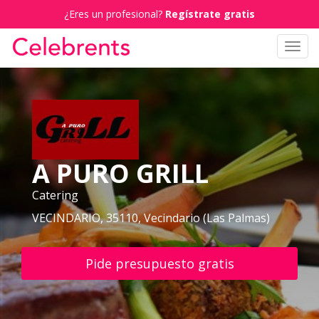
¿Eres un profesional?
Regístrate gratis
Toggl
navig
A PURO GRILL
Catering
VECINDARIO, 35110, Vecindario (Las Palmas)
Pide presupuesto gratis