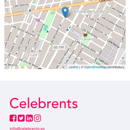
Leaflet
| ©
OpenStreetMap
contributors