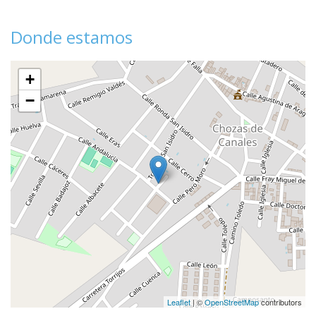
Donde estamos
+
−
Leaflet
| ©
OpenStreetMap
contributors