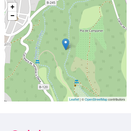
+
−
Leaflet
| ©
OpenStreetMap
contributors