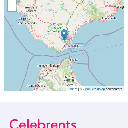
−
Leaflet
| ©
OpenStreetMap
contributors