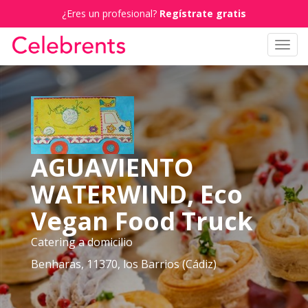
¿Eres un profesional?
Regístrate gratis
Toggl
navig
AGUAVIENTO
WATERWIND, Eco
Vegan Food Truck
Catering a domicilio
Benharas, 11370, los Barrios (Cádiz)