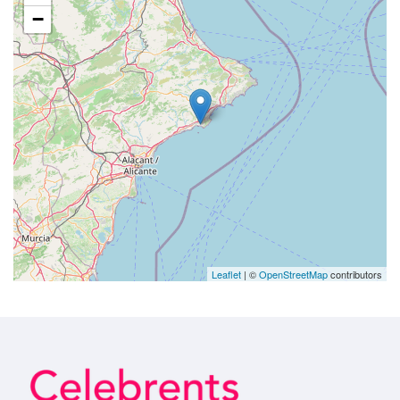
−
Leaflet
| ©
OpenStreetMap
contributors