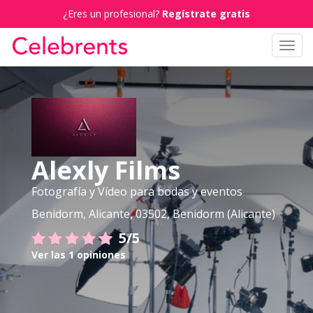
¿Eres un profesional?
Regístrate gratis
Toggl
navig
Alexly Films
Fotografía y Vídeo para bodas y eventos
Benidorm, Alicante, 03502, Benidorm (Alicante)
5/5
Ver las 1 opiniones