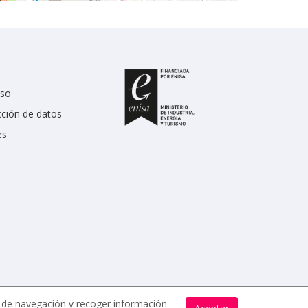
uso
cción de datos
es
s de navegación y recoger información