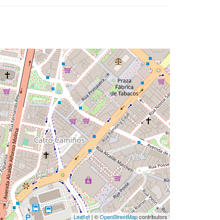
Leaflet
| ©
OpenStreetMap
contributors