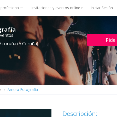
 profesionales
Invitaciones y eventos online
Iniciar Sesión
rafía
eventos
Pide
A coruña (A Coruña)
s
Amora Fotografía
Descripción: