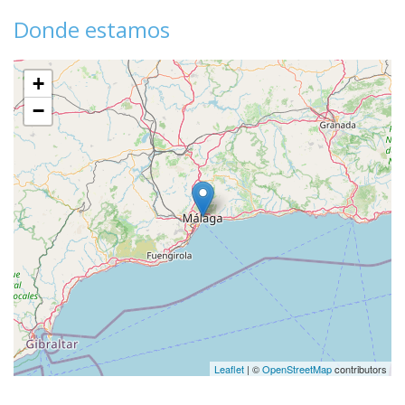
Donde estamos
+
−
Leaflet
| ©
OpenStreetMap
contributors