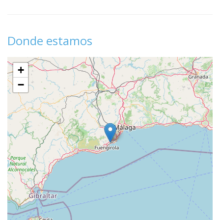
Donde estamos
+
−