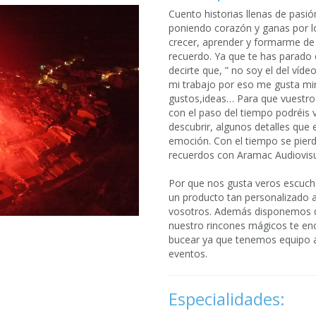
Cuento historias llenas de pasió
poniendo corazón y ganas por l
crecer, aprender y formarme de 
recuerdo. Ya que te has parado
decirte que, ” no soy el del ví
mi trabajo por eso me gusta mir
gustos,ideas… Para que vuestro 
con el paso del tiempo podréis 
descubrir, algunos detalles que
emoción. Con el tiempo se pier
recuerdos con Aramac Audiovisu
Por que nos gusta veros escucha
un producto tan personalizado a
vosotros. Además disponemos d
nuestro rincones mágicos te en
bucear ya que tenemos equipo a
eventos.
Especialidades: