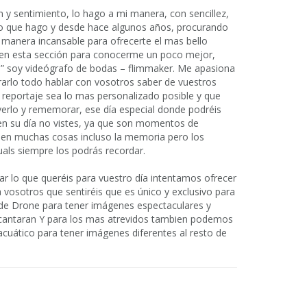
n y sentimiento, lo hago a mi manera, con sencillez,
o que hago y desde hace algunos años, procurando
manera incansable para ofrecerte el mas bello
 en esta sección para conocerme un poco mejor,
deo” soy videógrafo de bodas – flimmaker. Me apasiona
arlo todo hablar con vosotros saber de vuestros
reportaje sea lo mas personalizado posible y que
verlo y rememorar, ese día especial donde podréis
 en su día no vistes, ya que son momentos de
den muchas cosas incluso la memoria pero los
als siempre los podrás recordar.
r lo que queréis para vuestro día intentamos ofrecer
 vosotros que sentiréis que es único y exclusivo para
e Drone para tener imágenes espectaculares y
cantaran Y para los mas atrevidos tambien podemos
cuático para tener imágenes diferentes al resto de