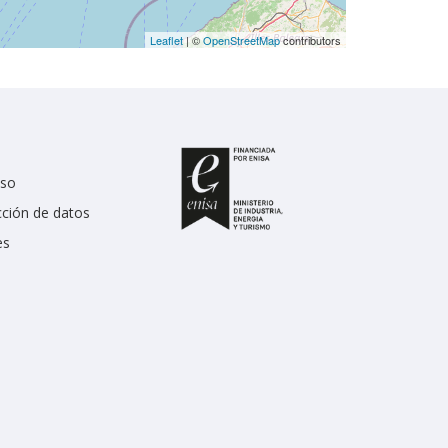
Leaflet
| ©
OpenStreetMap
contributors
uso
cción de datos
es