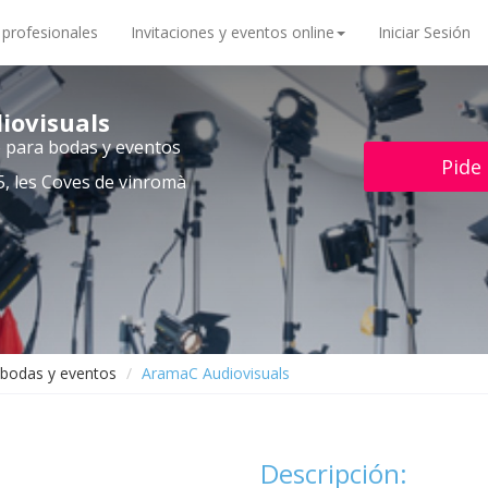
 profesionales
Invitaciones y eventos online
Iniciar Sesión
iovisuals
o para bodas y eventos
Pide
, les Coves de vinromà
 bodas y eventos
AramaC Audiovisuals
Descripción: