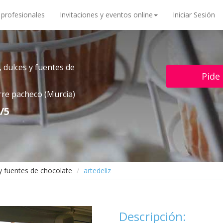
 profesionales
Invitaciones y eventos online
Iniciar Sesión
, dulces y fuentes de
Pide
rre pacheco (Murcia)
/5
 y fuentes de chocolate
artedeliz
Descripción: