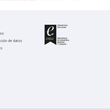
uso
cción de datos
es