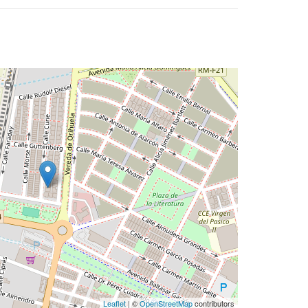
Leaflet
| ©
OpenStreetMap
contributors