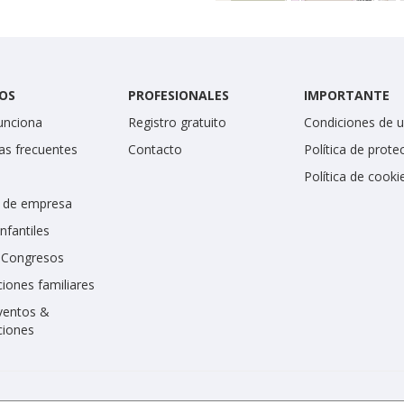
OS
PROFESIONALES
IMPORTANTE
unciona
Registro gratuito
Condiciones de 
as frecuentes
Contacto
Política de prote
Política de cooki
 de empresa
infantiles
y Congresos
iones familiares
ventos &
ciones