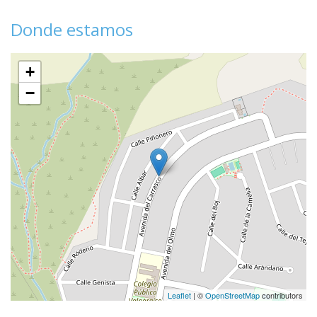
Donde estamos
+
−
Leaflet
| ©
OpenStreetMap
contributors