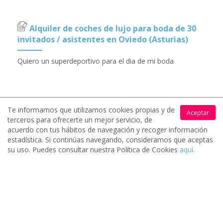
Alquiler de coches de lujo para boda de 30
invitados / asistentes en Oviedo (Asturias)
Quiero un superdeportivo para el dia de mi boda
Te informamos que utilizamos cookies propias y de
Aceptar
terceros para ofrecerte un mejor servicio, de
acuerdo con tus hábitos de navegación y recoger información
estadística. Si continúas navegando, consideramos que aceptas
Alquiler de coches de lujo para celebración
su uso. Puedes consultar nuestra Política de Cookies
aquí
.
infantil de 200 invitados / asistentes en
Oviedo (Asturias)
Boda de hermano, seria trasladarlo hasta el lugar del
evento