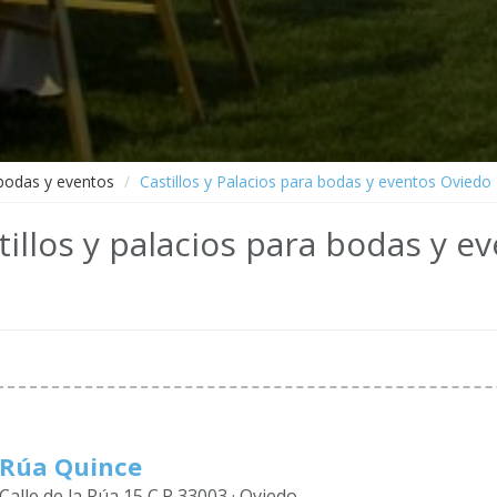
 bodas y eventos
Castillos y Palacios para bodas y eventos Oviedo
tillos y palacios para bodas y e
Rúa Quince
Calle de la Rúa 15 C.P 33003 · Oviedo,