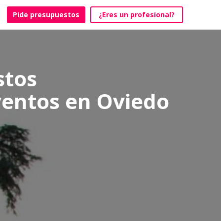
Pide presupuestos
¿Eres un profesional?
stos
eventos en Oviedo