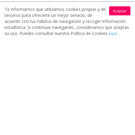
Te informamos que utilizamos cookies propias y de
Aceptar
Catering para fiesta infantil de 12
terceros para ofrecerte un mejor servicio, de
invitados / asistentes en Oviedo (Asturias)
acuerdo con tus hábitos de navegación y recoger información
estadística. Si continúas navegando, consideramos que aceptas
Merienda infantil para unos 12 niños, esta pendiente
su uso. Puedes consultar nuestra Política de Cookies
aquí
.
todavía confirmar.
Catering para bautizo de 18 invitados /
asistentes en Oviedo (Asturias)
Estaria buscando tambien algo tipo catering que montara
mesas carpa y demas en un jardin