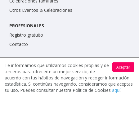
Celebraciones familiares
Otros Eventos & Celebraciones
PROFESIONALES
Registro gratuito
Contacto
IMPORTANTE
Te informamos que utilizamos cookies propias y de
Aceptar
Condiciones de uso
terceros para ofrecerte un mejor servicio, de
acuerdo con tus hábitos de navegación y recoger información
Política de protección de datos
estadística. Si continúas navegando, consideramos que aceptas
Política de cookies
su uso. Puedes consultar nuestra Política de Cookies
aquí
.