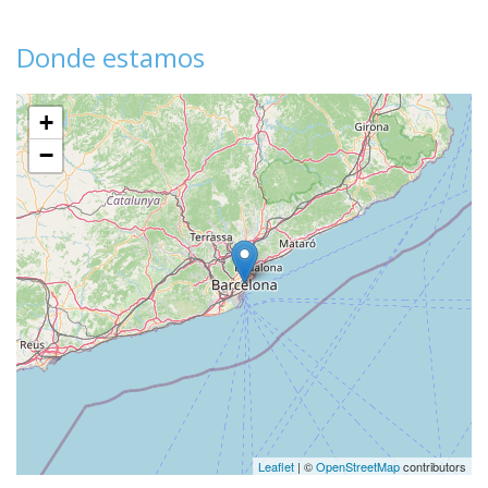
Donde estamos
+
−
Leaflet
| ©
OpenStreetMap
contributors