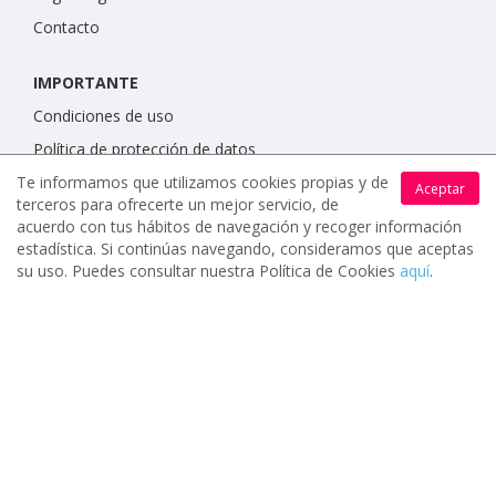
Contacto
IMPORTANTE
Condiciones de uso
Política de protección de datos
Te informamos que utilizamos cookies propias y de
Política de cookies
Aceptar
terceros para ofrecerte un mejor servicio, de
acuerdo con tus hábitos de navegación y recoger información
estadística. Si continúas navegando, consideramos que aceptas
su uso. Puedes consultar nuestra Política de Cookies
aquí
.
www.celebrents.es tiene una calificación de 5 / 5 otorgada
por 7900 miembros.