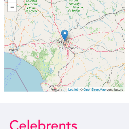
−
Leaflet
| ©
OpenStreetMap
contributors