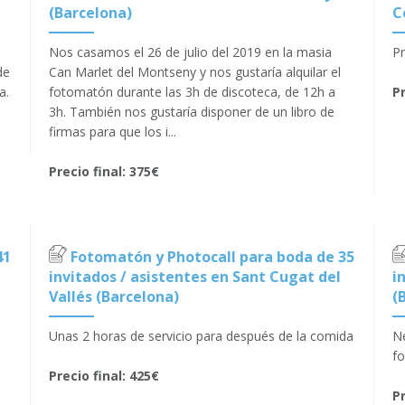
(Barcelona)
C
Nos casamos el 26 de julio del 2019 en la masia
P
de
Can Marlet del Montseny y nos gustaría alquilar el
a.
fotomatón durante las 3h de discoteca, de 12h a
Pr
3h. También nos gustaría disponer de un libro de
firmas para que los i...
Precio final: 375€
41
Fotomatón y Photocall para boda de 35
invitados / asistentes en Sant Cugat del
i
Vallés (Barcelona)
(
Unas 2 horas de servicio para después de la comida
Ne
f
Precio final: 425€
Pr