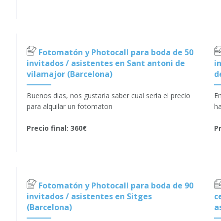
Fotomatón y Photocall para boda de 50
invitados / asistentes en Sant antoni de
i
vilamajor (Barcelona)
d
Buenos dias, nos gustaria saber cual seria el precio
Em
s
para alquilar un fotomaton
ha
Precio final: 360€
Pr
Fotomatón y Photocall para boda de 90
invitados / asistentes en Sitges
c
(Barcelona)
a