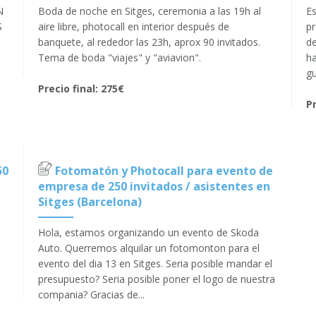
N
Boda de noche en Sitges, ceremonia a las 19h al
Es
S
aire libre, photocall en interior después de
pr
banquete, al rededor las 23h, aprox 90 invitados.
de
Tema de boda "viajes" y "aviavion".
ha
gu
Precio final: 275€
Pr
50
Fotomatón y Photocall para evento de
empresa de 250 invitados / asistentes en
Sitges (Barcelona)
Hola, estamos organizando un evento de Skoda
Auto. Querremos alquilar un fotomonton para el
evento del dia 13 en Sitges. Seria posible mandar el
presupuesto? Seria posible poner el logo de nuestra
compania? Gracias de...