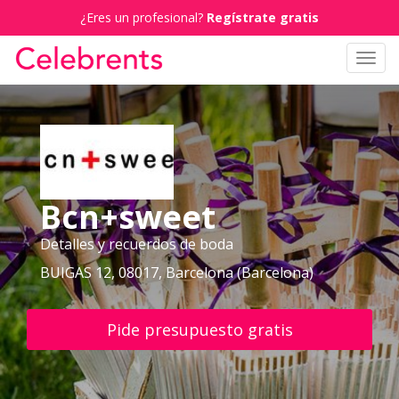
¿Eres un profesional?
Regístrate gratis
Toggl
navig
Bcn+sweet
Detalles y recuerdos de boda
BUIGAS 12, 08017, Barcelona (Barcelona)
Pide presupuesto gratis