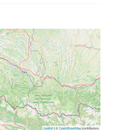
Leaflet
| ©
OpenStreetMap
contributors