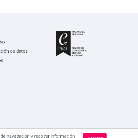
uso
cción de datos
es
s de navegación y recoger información