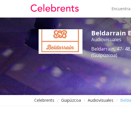
Encuentra
Beldarrain E
Audiovisuales
Beldarrain, 47- 48,
(Guipúzcoa)
Celebrents
Guipúzcoa
Audiovisuales
Belda