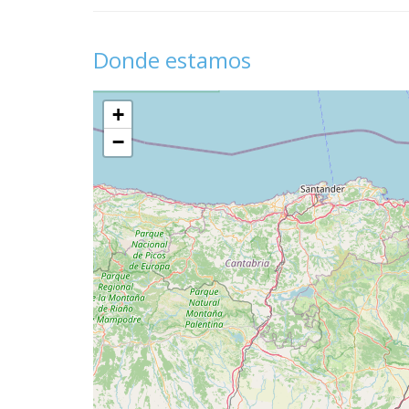
Donde estamos
+
−