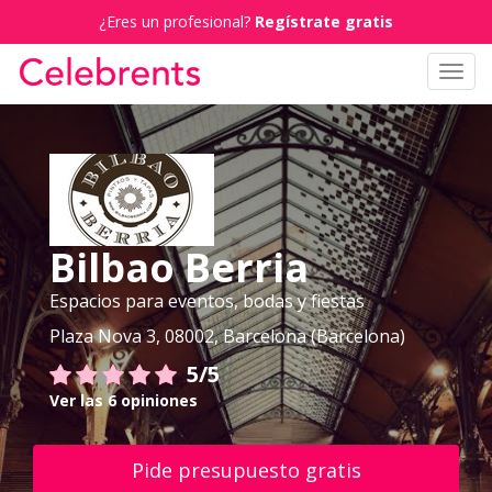
¿Eres un profesional?
Regístrate gratis
Toggl
navig
Bilbao Berria
Espacios para eventos, bodas y fiestas
Plaza Nova 3, 08002, Barcelona (Barcelona)
5/5
Ver las 6 opiniones
Pide presupuesto gratis