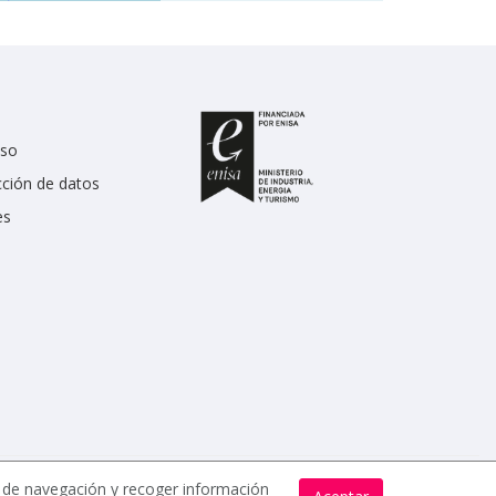
uso
cción de datos
es
s de navegación y recoger información