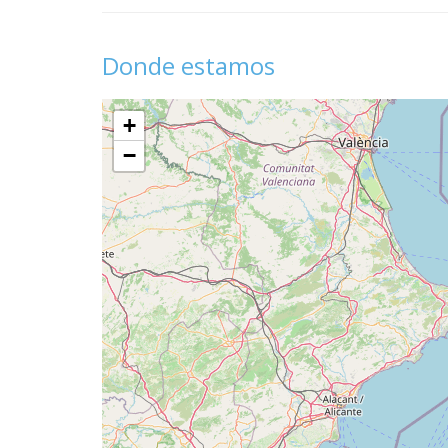
Donde estamos
+
−