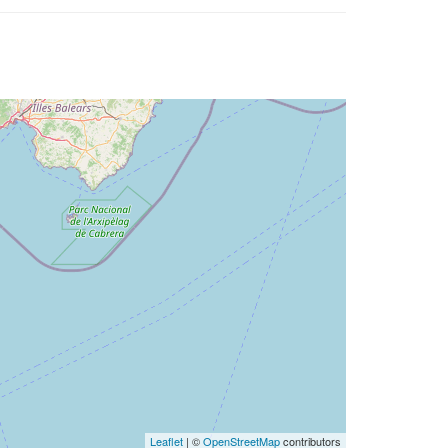
Leaflet
| ©
OpenStreetMap
contributors