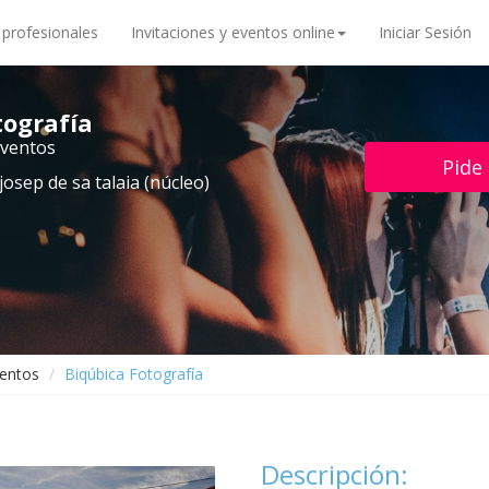
 profesionales
Invitaciones y eventos online
Iniciar Sesión
tografía
eventos
Pide
josep de sa talaia (núcleo)
ventos
Biqúbica Fotografía
Descripción: