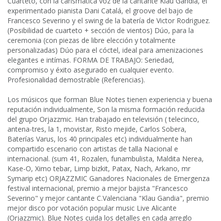
Cuarteto, con la carismática voz de la cantante Klau Gandia, el
experimentado pianista Dani Catalá, el groove del bajo de
Francesco Severino y el swing de la batería de Victor Rodriguez.
(Posibilidad de cuarteto + sección de vientos) Dúo, para la
ceremonia (con piezas de libre elección y totalmente
personalizadas) Dúo para el cóctel, ideal para amenizaciones
elegantes e intímas. FORMA DE TRABAJO: Seriedad,
compromiso y éxito asegurado en cualquier evento.
Profesionalidad demostrable (Referencias).
Los músicos que forman Blue Notes tienen experiencia y buena
reputación individualmente, Son la misma formación reducida
del grupo Orjazzmic. Han trabajado en televisión ( telecinco,
antena-tres, la 1, movistar, Risto mejide, Carlos Sobera,
Baterías Varus, los 40 principales etc) individualmente han
compartido escenario con artistas de talla Nacional e
internacional. (sum 41, Rozalen, funambulista, Maldita Nerea,
Kase-O, Ximo tebar, Limp bizkit, Patax, Nach, Arkano, mr
Symarip etc) ORJAZZMIC Ganadores Nacionales de Emergenza
festival internacional, premio a mejor bajista "Francesco
Severino" y mejor cantante C.Valenciana "Klau Gandia", premio
mejor disco por votación popular music Live Alicante
(Orjazzmic). Blue Notes cuida los detalles en cada arreglo