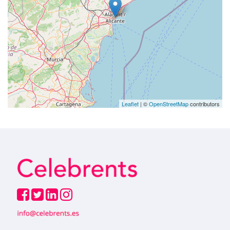
Leaflet
| ©
OpenStreetMap
contributors