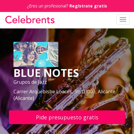
¿Eres un profesional?
Regístrate gratis
Toggl
navig
BLUE NOTES
Grupos de Jazz
Carrer Arquebisbe Loaces, 30, 03009, Alicante
(Alicante)
Pide presupuesto gratis