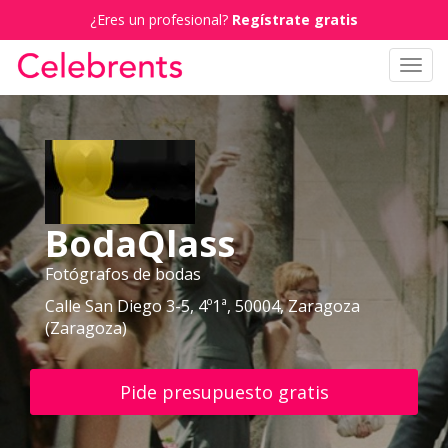
¿Eres un profesional?
Regístrate gratis
Toggl
navig
BodaQlass
Fotógrafos de bodas
Calle San Diego 3-5, 4º1ª, 50004, Zaragoza
(Zaragoza)
Pide presupuesto gratis