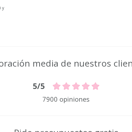
0 y
oración media de nuestros clie
5/5
7900 opiniones