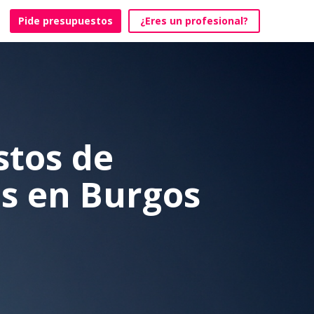
Pide presupuestos
¿Eres un profesional?
stos de
os en Burgos