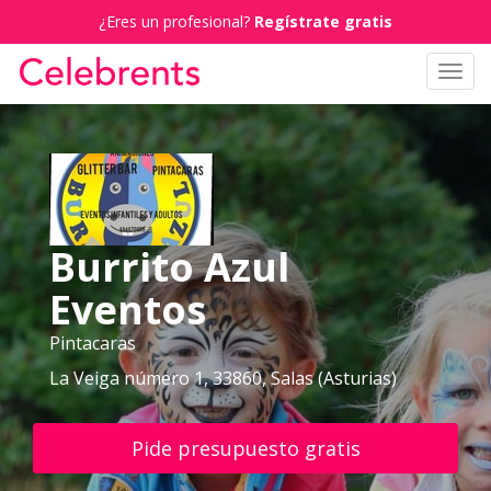
¿Eres un profesional?
Regístrate gratis
Toggl
navig
Burrito Azul
Eventos
Pintacaras
La Veiga número 1, 33860, Salas (Asturias)
Pide presupuesto gratis