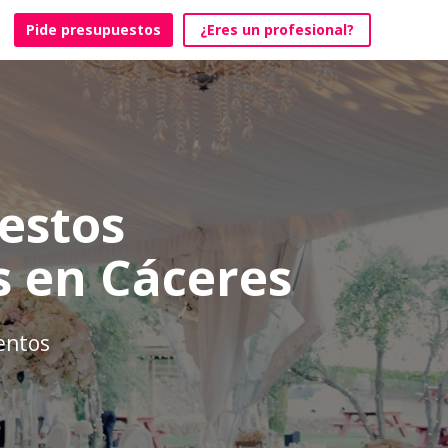
Pide presupuestos
¿Eres un profesional?
estos
s en Cáceres
ventos