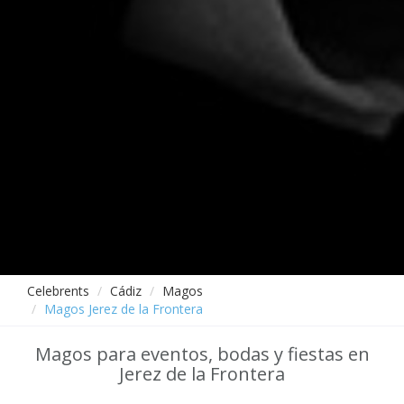
Celebrents
Cádiz
Magos
Magos Jerez de la Frontera
Magos para eventos, bodas y fiestas en
Jerez de la Frontera