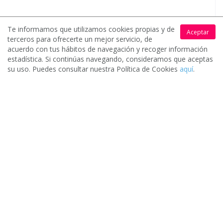
Te informamos que utilizamos cookies propias y de
Aceptar
terceros para ofrecerte un mejor servicio, de
acuerdo con tus hábitos de navegación y recoger información
Magos para celebración infantil de 50
estadística. Si continúas navegando, consideramos que aceptas
invitados / asistentes en Jerez de la Frontera
su uso. Puedes consultar nuestra Política de Cookies
aquí
.
(Cádiz)
Vengo de Mallorca donde disfruto de muchas cenas con
show de magia cercana y de humor. Me gustaría
sorprender a un familia con ello en la reunión familiar.
Valoración media de nuestros clientes
5/5