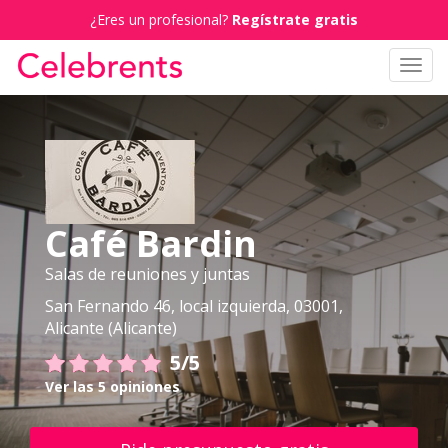
¿Eres un profesional?
Regístrate gratis
Toggl
navig
Café Bardin
Salas de reuniones y juntas
San Fernando 46, local izquierda, 03001,
Alicante (Alicante)
5/5
Ver las 5 opiniones