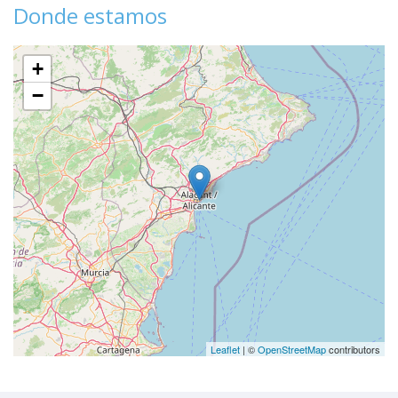
Donde estamos
+
−
Leaflet
| ©
OpenStreetMap
contributors