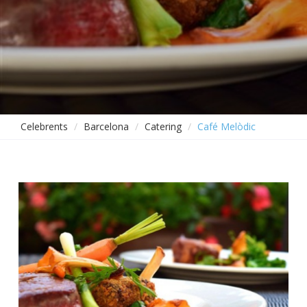
Celebrents
Barcelona
Catering
Café Melòdic