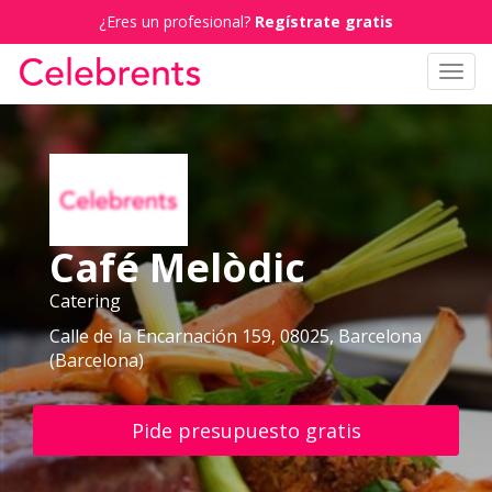
¿Eres un profesional?
Regístrate gratis
Toggl
navig
Café Melòdic
Catering
Calle de la Encarnación 159, 08025, Barcelona
(Barcelona)
Pide presupuesto gratis