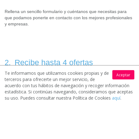
Rellena un sencillo formulario y cuéntanos que necesitas para
que podamos ponerte en contacto con los mejores profesionales
y empresas.
Recibe hasta 4 ofertas
2.
Te informamos que utilizamos cookies propias y de
Aceptar
terceros para ofrecerte un mejor servicio, de
acuerdo con tus hábitos de navegación y recoger información
Los profesionales y empresas de tu zona interesados en tu
estadística. Si continúas navegando, consideramos que aceptas
solicitud contactarán contigo para hacerte llegar sus
su uso. Puedes consultar nuestra Política de Cookies
aquí
.
presupuestos.