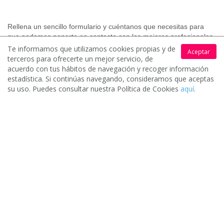
Rellena un sencillo formulario y cuéntanos que necesitas para
que podamos ponerte en contacto con los mejores profesionales
y empresas.
Te informamos que utilizamos cookies propias y de
Aceptar
terceros para ofrecerte un mejor servicio, de
acuerdo con tus hábitos de navegación y recoger información
estadística. Si continúas navegando, consideramos que aceptas
su uso. Puedes consultar nuestra Política de Cookies
aquí
.
Recibe hasta 4 ofertas
2.
Los profesionales y empresas de tu zona interesados en tu
solicitud contactarán contigo para hacerte llegar sus
presupuestos.