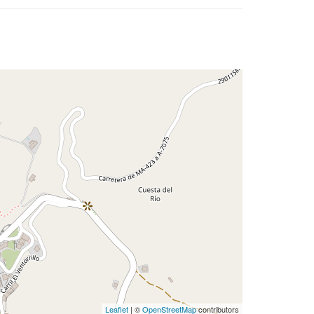
Leaflet
| ©
OpenStreetMap
contributors