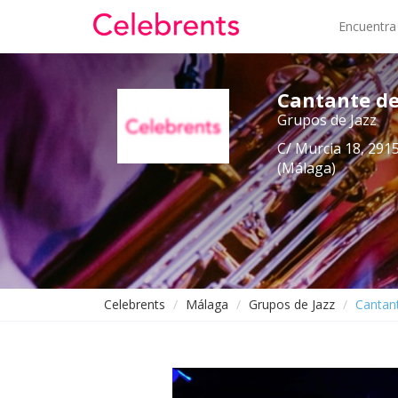
Encuentra
Cantante de
Grupos de Jazz
C/ Murcia 18, 2915
(Málaga)
Celebrents
Málaga
Grupos de Jazz
Cantant