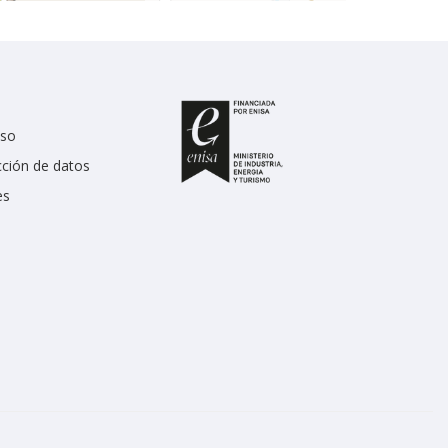
uso
cción de datos
es