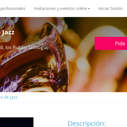
 profesionales
Invitaciones y eventos online
Iniciar Sesión
 jazz
Pide
0, los Rubios (almogia)
e de jazz
Descripción: