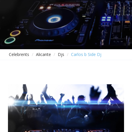
Celebrents
Alicante
Djs
Carlos b Side Dj