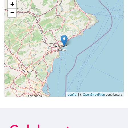
+
−
Leaflet
| ©
OpenStreetMap
contributors