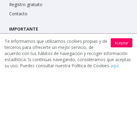
Registro gratuito
Contacto
IMPORTANTE
Condiciones de uso
Te informamos que utilizamos cookies propias y de
Aceptar
terceros para ofrecerte un mejor servicio, de
Política de protección de datos
acuerdo con tus hábitos de navegación y recoger información
Política de cookies
estadística. Si continúas navegando, consideramos que aceptas
su uso. Puedes consultar nuestra Política de Cookies
aquí
.
www.celebrents.es tiene una calificación de 5 / 5 otorgada
por 7900 miembros.