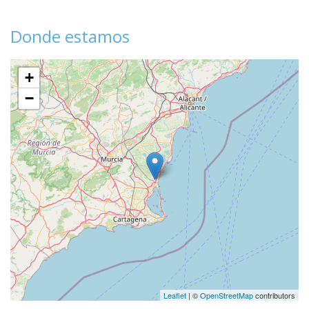
Donde estamos
+
−
Leaflet
| ©
OpenStreetMap
contributors