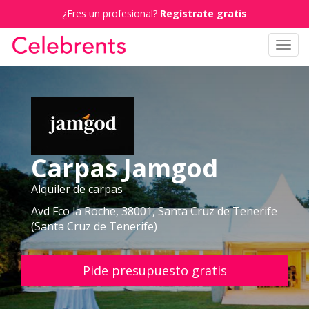
¿Eres un profesional?
Regístrate gratis
Toggl
navig
Carpas Jamgod
Alquiler de carpas
Avd Fco la Roche, 38001, Santa Cruz de Tenerife
(Santa Cruz de Tenerife)
Pide presupuesto gratis