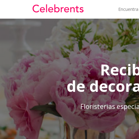
Encuentra
Reci
de decora
Floristerias especi