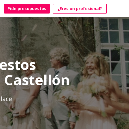
Pide presupuestos
¿Eres un profesional?
estos
 Castellón
nlace