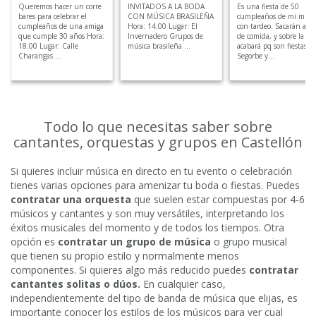
Queremos hacer un corre
INVITADOS A LA BODA
Es una fiesta de 50
bares para celebrar el
CON MÚSICA BRASILEÑA
cumpleaños de mi muje
cumpleaños de una amiga
Hora: 14:00 Lugar: El
con tardeo. Sacarán algo
que cumple 30 años Hora:
Invernadero Grupos de
de comida, y sobre la 1
18:00 Lugar: Calle
música brasileña ...
acabará pq son fiestas e
Charangas ...
Segorbe y...
Todo lo que necesitas saber sobre
cantantes, orquestas y grupos en Castellón
Si quieres incluir música en directo en tu evento o celebración
tienes varias opciones para amenizar tu boda o fiestas. Puedes
contratar una orquesta
que suelen estar compuestas por 4-6
músicos y cantantes y son muy versátiles, interpretando los
éxitos musicales del momento y de todos los tiempos. Otra
opción es
contratar un grupo de música
o grupo musical
que tienen su propio estilo y normalmente menos
componentes. Si quieres algo más reducido puedes
contratar
cantantes solitas o dúos.
En cualquier caso,
independientemente del tipo de banda de música que elijas, es
importante conocer los estilos de los músicos para ver cual