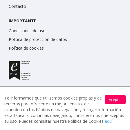
Contacto
IMPORTANTE
Condiciones de uso
Política de protección de datos
Política de cookies
Te informamos que utilizamos cookies propias y de
Aceptar
terceros para ofrecerte un mejor servicio, de
www.celebrents.es tiene una calificación de 5 / 5 otorgada
acuerdo con tus hábitos de navegación y recoger información
por 7900 miembros.
estadística. Si continúas navegando, consideramos que aceptas
su uso. Puedes consultar nuestra Política de Cookies
aquí
.