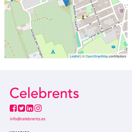
Leaflet
| ©
OpenStreetMap
contributors