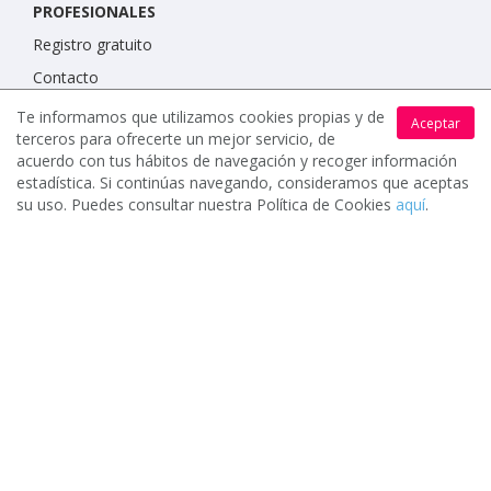
PROFESIONALES
Registro gratuito
Contacto
Te informamos que utilizamos cookies propias y de
Aceptar
IMPORTANTE
terceros para ofrecerte un mejor servicio, de
acuerdo con tus hábitos de navegación y recoger información
Condiciones de uso
estadística. Si continúas navegando, consideramos que aceptas
Política de protección de datos
su uso. Puedes consultar nuestra Política de Cookies
aquí
.
Política de cookies
www.celebrents.es tiene una calificación de 5 / 5 otorgada