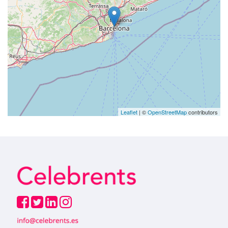
Leaflet
| ©
OpenStreetMap
contributors