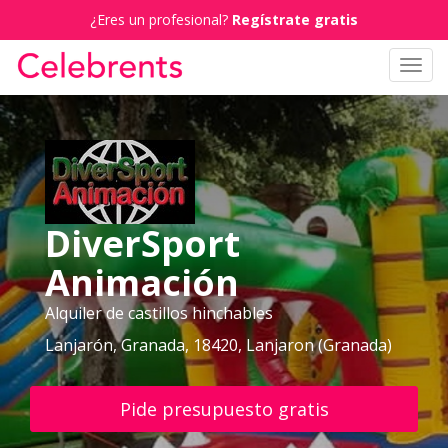
¿Eres un profesional?
Regístrate gratis
Toggl
navig
DiverSport
Animación
Alquiler de castillos hinchables
Lanjarón, Granada, 18420, Lanjaron (Granada)
Pide presupuesto gratis