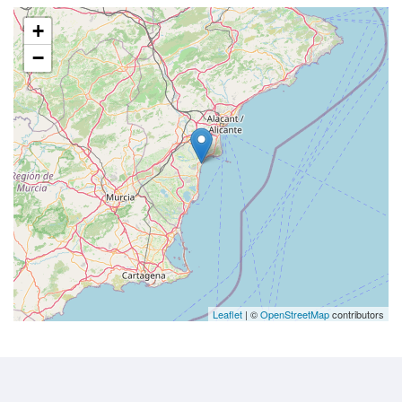
+
−
Leaflet
| ©
OpenStreetMap
contributors