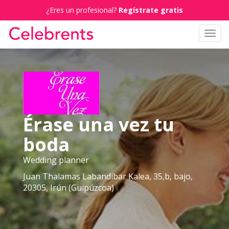
¿Eres un profesional?
Regístrate gratis
Toggl
navig
Érase una vez tu
boda
Wedding planner
Juan Thalamas Labandibar Kalea, 35,b, bajo,
20305, Irún (Guipúzcoa)