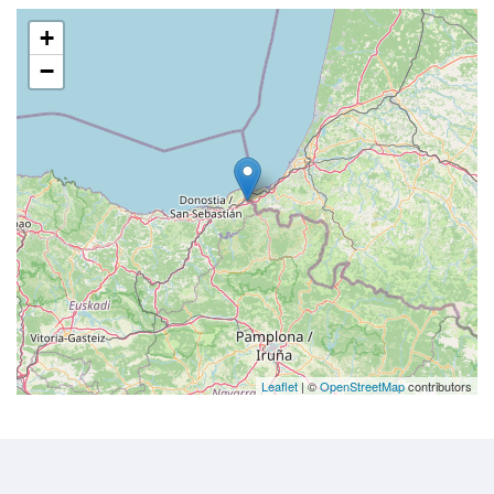
+
−
Leaflet
| ©
OpenStreetMap
contributors