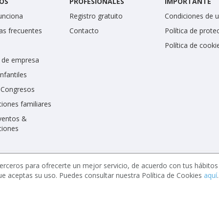
OS
PROFESIONALES
IMPORTANTE
unciona
Registro gratuito
Condiciones de 
as frecuentes
Contacto
Política de prote
Política de cooki
 de empresa
infantiles
y Congresos
iones familiares
ventos &
ciones
erceros para ofrecerte un mejor servicio, de acuerdo con tus hábito
ue aceptas su uso. Puedes consultar nuestra Política de Cookies
aquí
.
celebrents.es tiene una calificación de 5 / 5 otorgada por 7900 miem