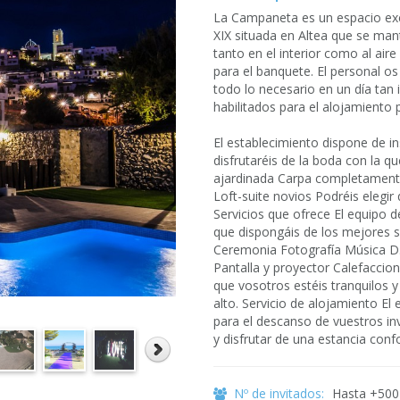
La Campaneta es un espacio exce
XIX situada en Altea que se man
tanto en el interior como al air
para el banquete. El personal o
todo lo necesario en un día tan
habilitados para el alojamiento 
El establecimiento dispone de in
disfrutaréis de la boda con la 
ajardinada Carpa completamente 
Loft-suite novios Podréis elegir
Servicios que ofrece El equipo d
que dispongáis de los mejores s
Ceremonia Fotografía Música D.
Pantalla y proyector Calefaccio
que vosotros estéis tranquilos y
alto. Servicio de alojamiento El
para el descanso de vuestros in
y disfrutar de una estancia confo
Nº de invitados:
Hasta +500