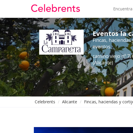
Encuentra
Eventos la
Fincas, haciendas 
eventos
camino viejo nº 7,
(Alicante)
Celebrents
Alicante
Fincas, haciendas y corti