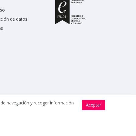
uso
cción de datos
es
s de navegación y recoger información
Aceptar
bros.