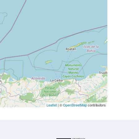
Leaflet
| ©
OpenStreetMap
contributors