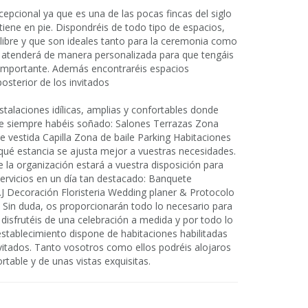
pcional ya que es una de las pocas fincas del siglo
tiene en pie. Dispondréis de todo tipo de espacios,
e libre y que son ideales tanto para la ceremonia como
s atenderá de manera personalizada para que tengáis
 importante. Además encontraréis espacios
posterior de los invitados
stalaciones idílicas, amplias y confortables donde
que siempre habéis soñado: Salones Terrazas Zona
vestida Capilla Zona de baile Parking Habitaciones
 qué estancia se ajusta mejor a vuestras necesidades.
e la organización estará a vuestra disposición para
ervicios en un día tan destacado: Banquete
J Decoración Floristeria Wedding planer & Protocolo
n Sin duda, os proporcionarán todo lo necesario para
 disfrutéis de una celebración a medida y por todo lo
 establecimiento dispone de habitaciones habilitadas
vitados. Tanto vosotros como ellos podréis alojaros
rtable y de unas vistas exquisitas.