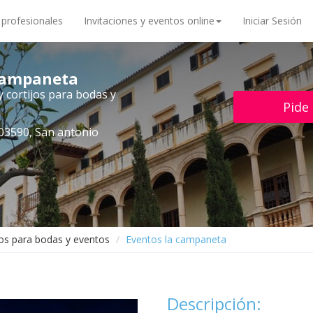
 profesionales
Invitaciones y eventos online
Iniciar Sesión
 campaneta
y cortijos para bodas y
Pide
 03590, San antonio
jos para bodas y eventos
Eventos la campaneta
Descripción: