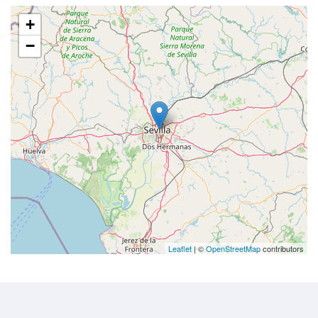
+
−
Leaflet
| ©
OpenStreetMap
contributors