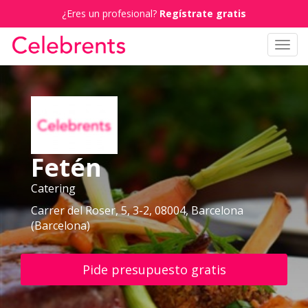
¿Eres un profesional?
Regístrate gratis
Toggl
navig
Fetén
Catering
Carrer del Roser, 5, 3-2, 08004, Barcelona
(Barcelona)
Pide presupuesto gratis