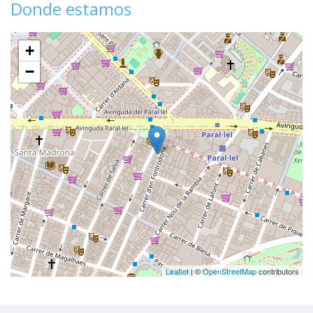
Donde estamos
+
−
Leaflet
| ©
OpenStreetMap
contributors