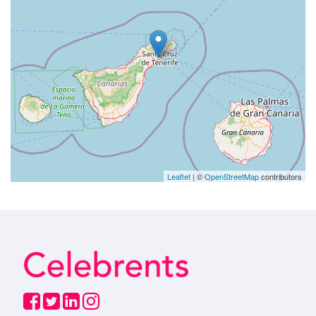
Leaflet
| ©
OpenStreetMap
contributors