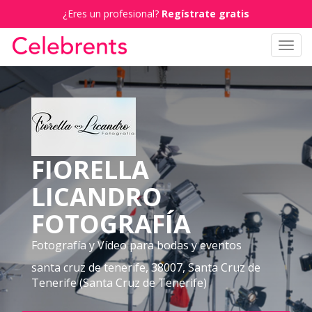
¿Eres un profesional?
Regístrate gratis
Toggl
navig
FIORELLA
LICANDRO
FOTOGRAFÍA
Fotografía y Vídeo para bodas y eventos
santa cruz de tenerife, 38007, Santa Cruz de
Tenerife (Santa Cruz de Tenerife)