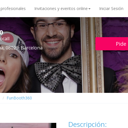
 profesionales
Invitaciones y eventos online
Iniciar Sesión
0
ocall
Pide
na, 08029, Barcelona
FunBooth360
Descripción: