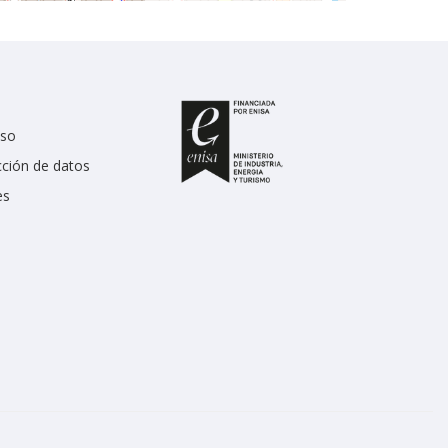
uso
cción de datos
es