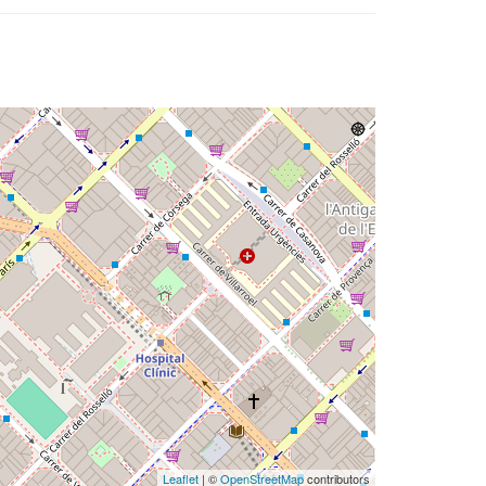
Leaflet
| ©
OpenStreetMap
contributors