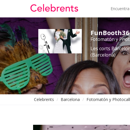
Encuentra
FunBooth36
Fotomatón y Phot
Les corts Barcelo
(Barcelona)
Celebrents
Barcelona
Fotomatón y Photocall